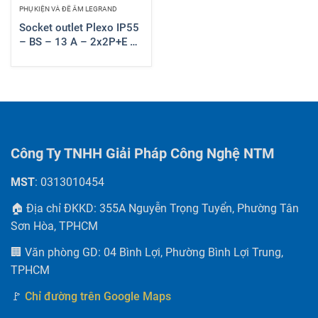
PHỤ KIỆN VÀ ĐẾ ÂM LEGRAND
Socket outlet Plexo IP55
– BS – 13 A – 2x2P+E –
Grey – 069739
Công Ty TNHH Giải Pháp Công Nghệ NTM
MST
: 0313010454
🏠 Địa chỉ ĐKKD: 355A Nguyễn Trọng Tuyển, Phường Tân
Sơn Hòa, TPHCM
🏢 Văn phòng GD: 04 Bình Lợi, Phường Bình Lợi Trung,
TPHCM
🚩
Chỉ đường trên Google Maps