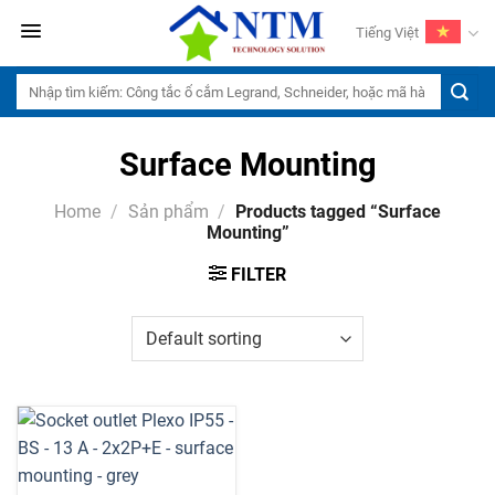
Skip
Tiếng Việt
to
content
Search
for:
Surface Mounting
Home
/
Sản phẩm
/
Products tagged “Surface
Mounting”
FILTER