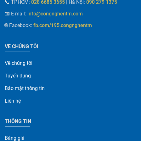
📞
TP.HCM:
| Hà Nội
:
028 6685 3655
090 279 1375
📧 E-mail
:
info@congnghentm.com
🌐 Facebook
:
fb.com/195.congnghentm
VỀ CHÚNG TÔI
Về chúng tôi
Tuyển dụng
Bảo mật thông tin
Liên hệ
THÔNG TIN
Bảng giá