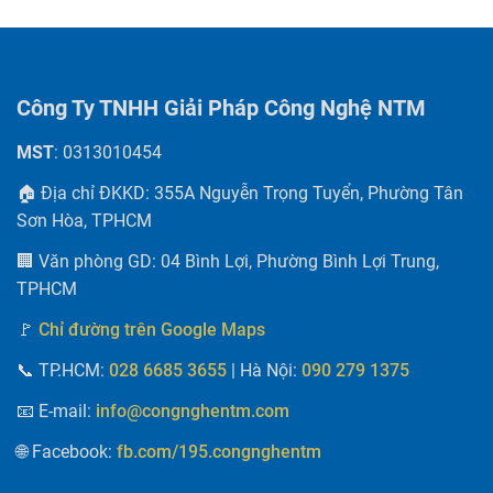
Công Ty TNHH Giải Pháp Công Nghệ NTM
MST
: 0313010454
🏠 Địa chỉ ĐKKD: 355A Nguyễn Trọng Tuyển, Phường Tân
Sơn Hòa, TPHCM
🏢 Văn phòng GD: 04 Bình Lợi, Phường Bình Lợi Trung,
TPHCM
🚩
Chỉ đường trên Google Maps
📞
TP.HCM:
| Hà Nội
:
028 6685 3655
090 279 1375
📧 E-mail
:
info@congnghentm.com
🌐 Facebook
:
fb.com/195.congnghentm