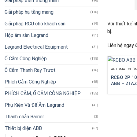
Giải pháp điện thông minh
(96)
Giải pháp hạ tầng mạng
(116)
Giải pháp RCU cho khách sạn
Với thiết kế 
(19)
bị.
Hộp âm sàn Legrand
(31)
Liên hệ ngay
Legrand Electrical Equipment
(31)
Ổ Cắm Công Nghiệp
(115)
Ổ Cắm Thanh Ray Trượt
APTOMAT CHỐN
(16)
RCBO 2P 1
Phích Cắm Công Nghiệp
(45)
ABB – 2TA
PHÍCH CẮM, Ổ CẮM CÔNG NGHIỆP
(155)
Phụ Kiện Và Đế Âm Legrand
(41)
Thanh chắn Barrier
(3)
Thiết bị điện ABB
(67)