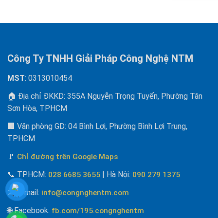
Công Ty TNHH Giải Pháp Công Nghệ NTM
MST
: 0313010454
🏠 Địa chỉ ĐKKD: 355A Nguyễn Trọng Tuyển, Phường Tân
Sơn Hòa, TPHCM
🏢 Văn phòng GD: 04 Bình Lợi, Phường Bình Lợi Trung,
TPHCM
🚩
Chỉ đường trên Google Maps
📞
TP.HCM:
| Hà Nội
:
028 6685 3655
090 279 1375
📧 E-mail
:
info@congnghentm.com
🌐 Facebook
:
fb.com/195.congnghentm