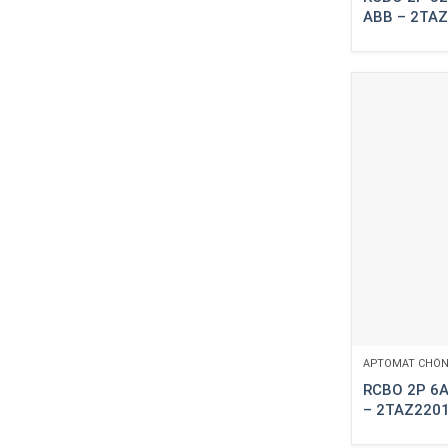
ABB – 2TA
APTOMAT CHỐN
RCBO 2P 6
– 2TAZ220