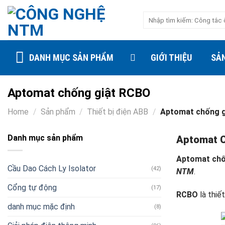
Skip
Search
to
for:
content
DANH MỤC SẢN PHẨM
GIỚI THIỆU
SẢ
Aptomat chống giật RCBO
Home
/
Sản phẩm
/
Thiết bị điện ABB
/
Aptomat chống g
Danh mục sản phẩm
Aptomat C
Aptomat chố
Cầu Dao Cách Ly Isolator
(42)
NTM
.
Cổng tự động
(17)
RCBO
là thiế
danh mục mặc định
(8)