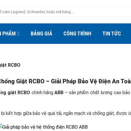
N PHẨM
BẢNG GIÁ
CÔNG TRÌNH
TIN TỨC
iật RCBO
hống Giật RCBO – Giải Pháp Bảo Vệ Điện An Toà
ng giật RCBO
chính hãng
ABB
– sản phẩm chất lượng cao bảo v
t bị kết hợp giữa bảo vệ quá tải, ngắn mạch và chống giật, được 