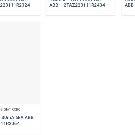
Z220111R2324
ABB – 2TAZ220111R2404
ABB
G GIẬT RCBO
A 30mA 6kA ABB
111R2064