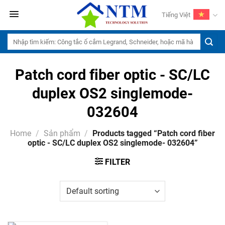
Skip
Tiếng Việt
to
content
Search
for:
Patch cord fiber optic - SC/LC
duplex OS2 singlemode-
032604
Home
/
Sản phẩm
/
Products tagged “Patch cord fiber
optic - SC/LC duplex OS2 singlemode- 032604”
FILTER