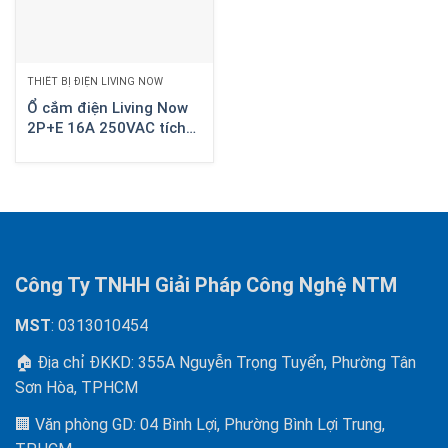
THIẾT BỊ ĐIỆN LIVING NOW
Ổ cắm điện Living Now
2P+E 16A 250VAC tích
hợp sạc type C 2 module
màu trắng KW4141USB
Công Ty TNHH Giải Pháp Công Nghệ NTM
MST
: 0313010454
🏠 Địa chỉ ĐKKD: 355A Nguyễn Trọng Tuyển, Phường Tân
Sơn Hòa, TPHCM
🏢 Văn phòng GD: 04 Bình Lợi, Phường Bình Lợi Trung,