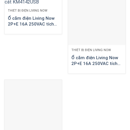
THIẾT BỊ ĐIỆN LIVING NOW
Ổ cắm điện Living Now
2P+E 16A 250VAC tích
hợp sạc type C 2 module
màu cát KM4142USB
THIẾT BỊ ĐIỆN LIVING NOW
Ổ cắm điện Living Now
2P+E 16A 250VAC tích
hợp sạc type C 2 module
màu trắng | KW4142USB