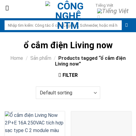
Skip
Tiếng Việt
to
content
Search
for:
ổ cắm điện Living now
Home
/
Sản phẩm
/
Products tagged “ổ cắm điện
Living now”
FILTER