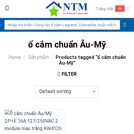
Skip
Tiếng Việt
to
content
Search
for:
ổ cắm chuẩn Âu-Mỹ
Home
/
Sản phẩm
/
Products tagged “ổ cắm chuẩn
Âu-Mỹ”
FILTER