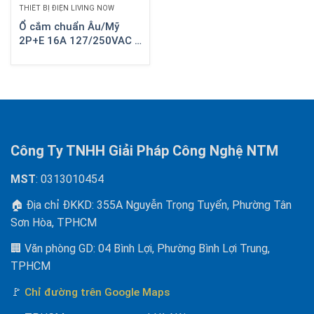
THIẾT BỊ ĐIỆN LIVING NOW
Ổ cắm chuẩn Âu/Mỹ
2P+E 16A 127/250VAC 2
module màu trắng
KW4126
Công Ty TNHH Giải Pháp Công Nghệ NTM
MST
: 0313010454
🏠 Địa chỉ ĐKKD: 355A Nguyễn Trọng Tuyển, Phường Tân
Sơn Hòa, TPHCM
🏢 Văn phòng GD: 04 Bình Lợi, Phường Bình Lợi Trung,
TPHCM
🚩
Chỉ đường trên Google Maps