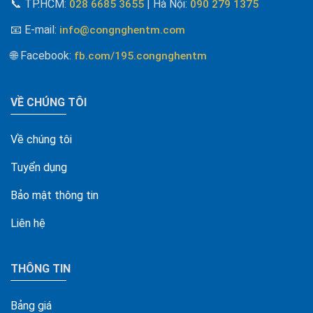
📞
TP.HCM:
| Hà Nội
:
028 6685 3655
090 279 1375
📧 E-mail
:
info@congnghentm.com
🌐 Facebook
:
fb.com/195.congnghentm
VỀ CHÚNG TÔI
Về chúng tôi
Tuyển dụng
Bảo mật thông tin
Liên hệ
THÔNG TIN
Bảng giá