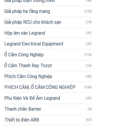
Giải pháp điện thông minh
(96)
Giải pháp hạ tầng mạng
(116)
Giải pháp RCU cho khách sạn
(19)
Hộp âm sàn Legrand
(31)
Legrand Electrical Equipment
(31)
Ổ Cắm Công Nghiệp
(115)
Ổ Cắm Thanh Ray Trượt
(16)
Phích Cắm Công Nghiệp
(45)
PHÍCH CẮM, Ổ CẮM CÔNG NGHIỆP
(155)
Phụ Kiện Và Đế Âm Legrand
(41)
Thanh chắn Barrier
(3)
Thiết bị điện ABB
(67)