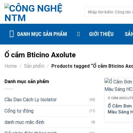
Skip
Search
to
for:
content
DANH MỤC SẢN PHẨM
GIỚI THIỆU
SẢ
Ổ cắm Bticino Axolute
Home
/
Sản phẩm
/
Products tagged “Ổ cắm Bticino Axo
Danh mục sản phẩm
Ổ CẮM AXOLUTE
Cầu Dao Cách Ly Isolator
(42)
Ổ Cắm Đơn 
Cổng tự động
(17)
Màu Sáng 
danh mục mặc định
(8)