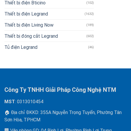
Thiết bị điện Bticino
(102)
Thiết bị điện Legrand
(1632)
Thiết bị điện Living Now
(189)
Thiết bị đóng cắt Legrand
(602)
Tủ điện Legrand
(46)
Công Ty TNHH Giải Pháp Công Nghệ NTM
MST
: 0313010454
🏠 Địa chỉ ĐKKD: 355A Nguyễn Trọng Tuyển, Phường Tân
Sơn Hòa, TPHCM
🏢 Văn phòng GD: 04 Bình Lợi, Phường Bình Lợi Trung,