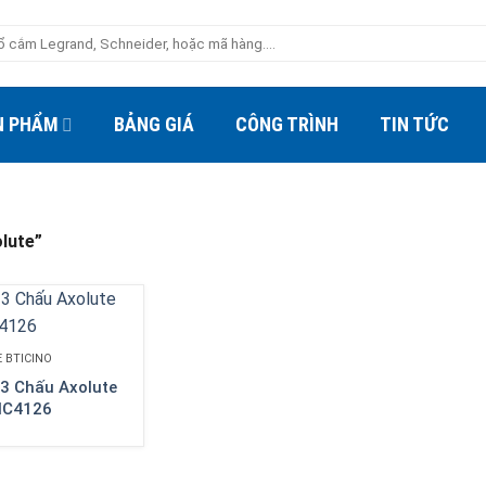
N PHẨM
BẢNG GIÁ
CÔNG TRÌNH
TIN TỨC
lute”
 BTICINO
3 Chấu Axolute
HC4126