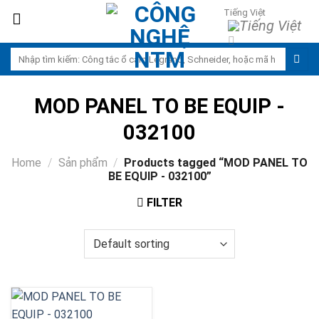
Skip
Tiếng Việt
to
content
Search
for:
MOD PANEL TO BE EQUIP -
032100
Home
/
Sản phẩm
/
Products tagged “MOD PANEL TO
BE EQUIP - 032100”
FILTER