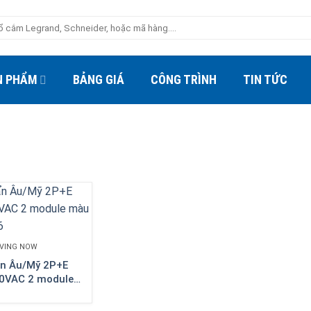
N PHẨM
BẢNG GIÁ
CÔNG TRÌNH
TIN TỨC
LIVING NOW
n Âu/Mỹ 2P+E
0VAC 2 module
 KW4126