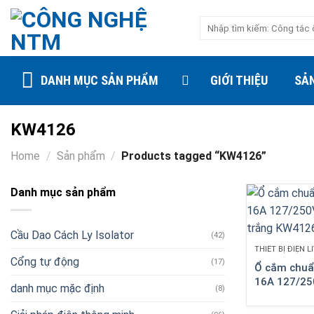
Skip
Search
to
for:
content
DANH MỤC SẢN PHẨM
GIỚI THIỆU
SẢ
KW4126
Home
/
Sản phẩm
/
Products tagged “KW4126”
Danh mục sản phẩm
Cầu Dao Cách Ly Isolator
(42)
THIẾT BỊ ĐIỆN 
Cổng tự động
(17)
Ổ cắm chuẩ
16A 127/25
danh mục mặc định
(8)
màu trắng