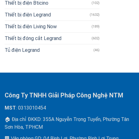
Thiết bị điện Bticino
(102)
Thiết bị điện Legrand
(1632)
Thiết bị điện Living Now
(189)
Thiết bị đóng cắt Legrand
(602)
Tủ điện Legrand
(46)
Công Ty TNHH Giải Pháp Công Nghệ NTM
MST
: 0313010454
🏠 Địa chỉ ĐKKD: 355A Nguyễn Trọng Tuyển, Phường Tân
Sơn Hòa, TPHCM
🏢 Văn phòng GD: 04 Bình Lợi, Phường Bình Lợi Trung,