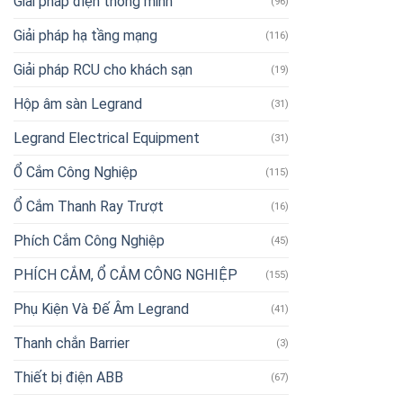
Giải pháp điện thông minh
(96)
Giải pháp hạ tầng mạng
(116)
Giải pháp RCU cho khách sạn
(19)
Hộp âm sàn Legrand
(31)
Legrand Electrical Equipment
(31)
Ổ Cắm Công Nghiệp
(115)
Ổ Cắm Thanh Ray Trượt
(16)
Phích Cắm Công Nghiệp
(45)
PHÍCH CẮM, Ổ CẮM CÔNG NGHIỆP
(155)
Phụ Kiện Và Đế Âm Legrand
(41)
Thanh chắn Barrier
(3)
Thiết bị điện ABB
(67)