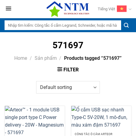
Skip
Tiếng Việt
to
content
Search
for:
571697
Home
/
Sản phẩm
/
Products tagged “571697”
FILTER
CÔNG TẮC Ổ CẮM ARTEOR