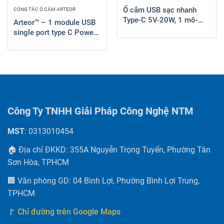
Ổ cắm USB sạc nhanh
CÔNG TẮC Ổ CẮM ARTEOR
Type-C 5V-20W, 1 mô-
Arteor™ – 1 module USB
đun, màu xám đậm
single port type C Power
571697
delivery – 20W –
Magnesium – 571697
Công Ty TNHH Giải Pháp Công Nghệ NTM
MST
: 0313010454
🏠 Địa chỉ ĐKKD: 355A Nguyễn Trọng Tuyển, Phường Tân
Sơn Hòa, TPHCM
🏢 Văn phòng GD: 04 Bình Lợi, Phường Bình Lợi Trung,
TPHCM
🚩
Chỉ đường trên Google Maps