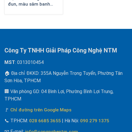
đun, màu sâm banh
571321
Công Ty TNHH Giải Pháp Công Nghệ NTM
MST
: 0313010454
🏠 Địa chỉ ĐKKD: 355A Nguyễn Trọng Tuyển, Phường Tân
Sơn Hòa, TPHCM
🏢 Văn phòng GD: 04 Bình Lợi, Phường Bình Lợi Trung,
TPHCM
🚩
Chỉ đường trên Google Maps
📞
TP.HCM:
| Hà Nội
:
028 6685 3655
090 279 1375
📧 E-mail
:
info@congnghentm.com