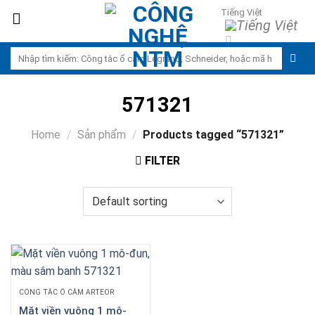
Skip
Tiếng Việt
to
content
Search
for:
571321
Home
/
Sản phẩm
/
Products tagged “571321”
FILTER
CÔNG TẮC Ổ CẮM ARTEOR
Mặt viền vuông 1 mô-