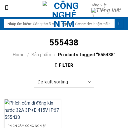
Skip
Tiếng Việt
to
content
Search
for:
555438
Home
/
Sản phẩm
/
Products tagged “555438”
FILTER
PHÍCH CẮM CÔNG NGHIỆP