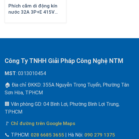
Phích cắm di động kín
nước 32A 3P+E 415V
IP67 555438
Công Ty TNHH Giải Pháp Công Nghệ NTM
MST
: 0313010454
🏠 Địa chỉ ĐKKD: 355A Nguyễn Trọng Tuyển, Phường Tân
Sơn Hòa, TPHCM
🏢 Văn phòng GD: 04 Bình Lợi, Phường Bình Lợi Trung,
TPHCM
🚩
Chỉ đường trên Google Maps
📞
TP.HCM:
| Hà Nội
:
028 6685 3655
090 279 1375