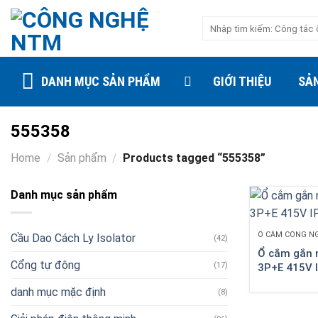
Skip
Search
to
for:
content
DANH MỤC SẢN PHẨM
GIỚI THIỆU
SẢ
555358
Home
/
Sản phẩm
/
Products tagged “555358”
Danh mục sản phẩm
Ổ CẮM CÔNG N
Cầu Dao Cách Ly Isolator
(42)
Ổ cắm gắn n
Cổng tự động
(17)
3P+E 415V 
danh mục mặc định
(8)