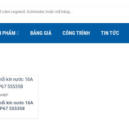
N PHẨM
BẢNG GIÁ
CÔNG TRÌNH
TIN TỨC
GHIỆP
ổi kín nước 16A
IP67 555358