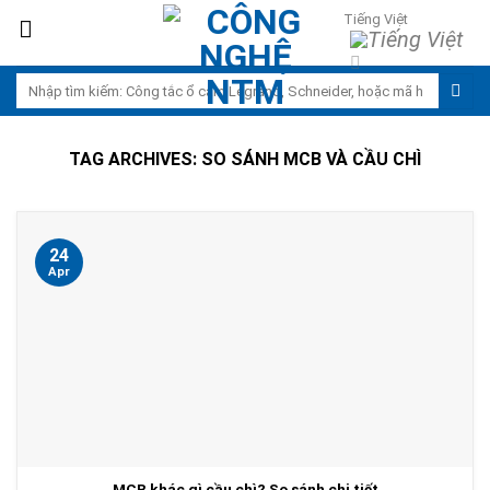
Skip
Tiếng Việt
to
content
Search
for:
TAG ARCHIVES:
SO SÁNH MCB VÀ CẦU CHÌ
24
Apr
MCB khác gì cầu chì? So sánh chi tiết