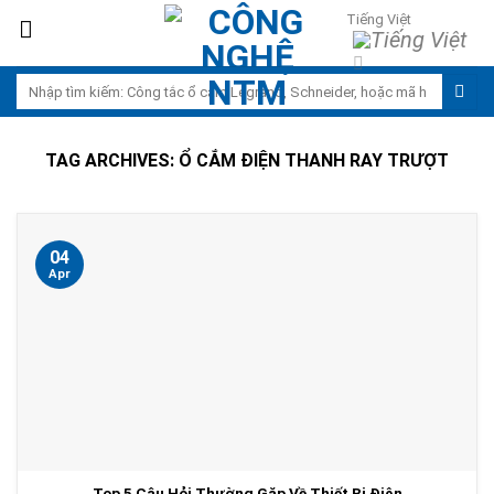
Skip
Tiếng Việt
to
content
Search
for:
TAG ARCHIVES:
Ổ CẮM ĐIỆN THANH RAY TRƯỢT
04
Apr
Top 5 Câu Hỏi Thường Gặp Về Thiết Bị Điện