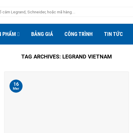
N PHẨM
BẢNG GIÁ
CÔNG TRÌNH
TIN TỨC
TAG ARCHIVES:
LEGRAND VIETNAM
16
Mar