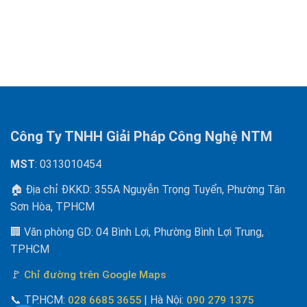
Công Ty TNHH Giải Pháp Công Nghệ NTM
MST
: 0313010454
🏠 Địa chỉ ĐKKD: 355A Nguyễn Trọng Tuyển, Phường Tân
Sơn Hòa, TPHCM
🏢 Văn phòng GD: 04 Bình Lợi, Phường Bình Lợi Trung,
TPHCM
🚩
Chỉ đường trên Google Maps
📞
TP.HCM:
| Hà Nội
:
028 6685 3655
090 279 1375