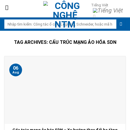
Skip
Tiếng Việt
to
content
Search
for:
TAG ARCHIVES:
CẤU TRÚC MẠNG ẢO HÓA SDN
06
Aug
Cấu trúc mạng ảo hóa SDN – Xu hướng thay đổi hạ tầng